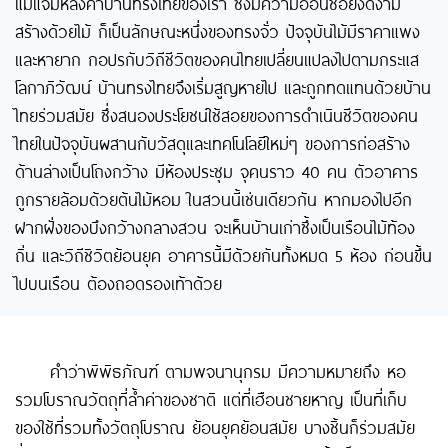
แม่แจ่มหลังคาบ้านทรงไทยของเรา ซึ่งมีความอ่อนช้อยงดงาม
สร้างด้วยไม้ ก็เป็นลักษณะหนึ่งของทรงจั่ว ปัจจุบันไม้มีราคาแพง
และหายาก กอปรกับวิถีชีวิตของคนไทยเปลี่ยนแปลงไปตามกระแส
โลกาภิวัฒน์ บ้านทรงไทยจึงเริ่มสูญหายไป และถูกทดแทนด้วยบ้าน
ไทยร่วมสมัย ซึ่งสนองประโยชน์ใช้สอยของการดำเนินชีวิตของคน
ไทยในปัจจุบันผสานกับวัสดุและเทคโนโลยีใหม่ๆ ของการก่อสร้าง
ด้านล่างเป็นโถงกว้าง มีห้องประชุม จุคนราว 40 คน ตัวอาคาร
ถูกรายล้อมด้วยต้นไม้หอม ในสวนนี้เช่นเดียวกัน หากมองไปอีก
ฝากฝั่งของบึงกว้างกลางสวน จะเห็นบ้านเก่าซึ้งเป็นเรือนไม้ท้อง
ถิ่น และวิถีชิวิตย้อนยุค อาคารนี้มีด้วยกันทั้งหมด 5 ห้อง ก่อนขึ้น
ไปบนเรือน ต้องถอดรองเท้าด้วย
คำว่าพิพิธภัณฑ์ ตามพจนานุกรม มีความหมายถึง หอ
รวมโบราณวัตถุที่ล้ำค่าของชาติ แต่ที่เฮือนชายหาญ เป็นที่เก็บ
ของใช้ที่รวมทั้งวัตถุโบราณ ย้อนยุคย้อนสมัย บางชิ้นก็ร่วมสมัย