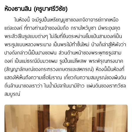
ห้องธานสิน (ครูบาศรีวิชัย)
ในห้องนี้ จะมีรูปปั้นเหรียญบูชาของเกจิอาจารย์ภาคเหนือ
แต่ละองค์ ที่ทางท่านเจ้าของนับถือ กราบไหว้บูชา มีพระอุปคุต
พระสีวลีในรูปแบบต่างๆ ไม่ลืมที่ยืนตระหง่านยิ้มแป้นสามองค์เป็น
พระรูปแบบหลวงพระบาง เป็นพระไม้ทำขึ้นใหม่ บ้างก็เล่าสู่ให้ฟังว่า
ปางดังกล่าวนี้เป็นปางขอฝน ส่วนด้านหน้าของพระพุทธรูปสาม
องค์ เป็นแม่ธรณีบีบมวยผม รูปปั้นแม่โพสพ พระพิรุณทรงนาค
(สัญญาลักษณ์ของกระทรวงเกษตรและสหกรณ์) ห้องนี้เป็นห้องที่
แสดงให้เห็นถึงความเชื่อโบราณ เกี่ยวกับความสมบูรณ์ของผืนดิน
ถิ่นล้านนาของเราว่า ในน้ำมีปลาในนามีข้าว แผ่นดินของเราทวีชล
สมบูรณ์