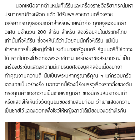
นอกเหนือจากตำแหน่งที่ได้รับและเครื่องราชอิสริยาภรณ์มหา
ปรมาภรณ์ช้างเผือก แล้ว ได้รับพระราชทานเครื่องราช
อิสริยาภรณ์จุลจอมเกล้าสำหรับฝ่ายหน้าคือ ทุติยจุลจอมเกล้า
วิเศษ มีจำนวน 200 สำรับ สำหรับ สองร้อยคนในประเทศไทย
เท่านั้นที่จะได้รับ ซึ่งจะเห็นได้ว่าน้อยคนนักที่จะได้รับ แม้เป็น
ข้าราชการชั้นผู้ใหญ่ทั่วไป ระดับนายกรัฐมนตรี รัฐมนตรีก็ใช่ว่าจะ
ได้ หากไม่ทรงโปรดที่จะพระราชทาน เครื่องราชอิสริยาภรณ์ เป็น
เครื่องประดับแสดงความมีเกียรติยศของบุคคลอันเนื่องมาจา
ทำคุณงามความดี นับเป็นพระมหากรุณาธิคุณ ฯ แก่ครอบครัว
เสสะเวชเป็นอย่างยิ่ง นอกจากนี้ห้องนี้ยังบรรจุเรื่องราวสิ่งของอัน
ทรงคุณค่าของความเป็นชายหาญกล้า ของนักรบสมัยก่อนเก่า
หรือแสดงให้เห็นถึงวัตถุนิยมของชายสมัยก่อน ว่าเขาแสดงความ
เป็นชายไว้แสดงออกเพื่อโชว์ให้หญิงสาวได้เมียงมองอย่างไรกัน