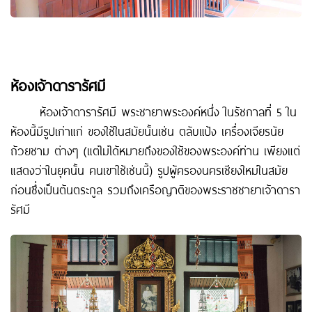
ห้องเจ้าดารารัศมี
ห้องเจ้าดารารัศมี พระชายาพระองค์หนึ่ง ในรัชกาลที่ 5 ใน
ห้องนี้มีรูปเก่าแก่ ของใช้ในสมัยนั้นเช่น ตลับแป้ง เครื่องเจียรนัย
ถ้วยชาม ต่างๆ (แต่ไม่ได้หมายถึงของใช้ของพระองค์ท่าน เพียงแต่
แสดงว่าในยุคนั้น คนเขาใช้เช่นนี้) รูปผู้ครองนครเชียงใหม่ในสมัย
ก่อนซึ่งเป็นต้นตระกูล รวมถึงเครือญาติของพระราชชายาเจ้าดารา
รัศมี