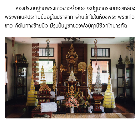
ห้องประดิษฐานพระแก้วขาวจำลอง จะปฏิมากรรมทองเหลือง
พระพิคเนศประทับยืนอยู่ในปราสาท ผ่านเข้าไปในห้องพระ พระแก้ว
ขาว ถัดไปทางซ้ายมือ มีรูปปั้นบูชาของพ่อปู่ฤาษีชีวกโกมารทัต