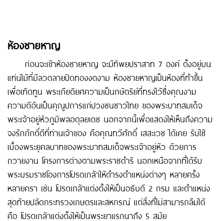
ห้องชายหาญ
ก่อนจะเข้าห้องชายหาญ จะมีทิพยปราสาท 7 องค์ ตั้งอยู่บน
แท่นไม้ที่มีลวดลายปิดทองงดงาม ห้องชายหาญเป็นห้องที่ทำขึ้น
เพื่อเทิดทูน พระเกียติยศความเป็นกษัตริย์ที่ทรงไว้ซึ่งคุณงาม
ความดีอันเป็นคุณูปการแก่ปวงชนชาวไทย ของพระบาทสมเด็จ
พระเจ้าอยู่หัวภูมิพลอดุลยเดช นอกจากนี้เพื่อแสดงให้เห็นถึงความ
จงรักภักดิ์ดีที่ท่านเจ้าของ คือคุณทวีศักดิ์ เสสะเวช ได้เคย รับใช้
เบื้องพระยุคลบาทของพระบาทสมเด็จพระเจ้าอยู่หัว ด้วยการ
ถวายงาน โครงการต่างตามพระราชดำริ นอกเหนือจากที่ได้รับ
พระบรมราชโองการโปรดเกล้าให้ดำรงตำแหน่งต่างๆ หลายครั้ง
หลายครา เช่น โปรดเกล้าแต่งตั้งให้เป็นอธิบดี 2 กรม และตำแหน่ง
สุดท้ายปลัดกระทรวงเกษตรและสหกรณ์ แต่สิ่งที่ไม่สามารถลืมได้
คือ โปรดเกล้าแต่งตั้งให้เป็นพระยาแรกนาถึง 5 สมัย