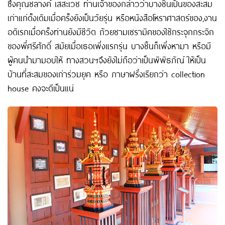
ซึ่งคุณชลางค์ เสสะเวช ท่านเจ้าของกล่าวว่าบางชิ้นเป็นของสะสม
เก่าแก่ดั้งเดิมเมื่อครั้งยังเป็นวัยรุ่น หรือหนังสือโหราศาสตร์ของ,งาน
อดิเรกเมื่อครั้งท่านยังมีชีวิต ถ้วยชามเซรามิคของใช้กระจุกกระจิก
ของพี่ศรีศักดิ์ สมัยเมื่อเธอเพิ่งแรกรุ่น บางชิ้นก็เพิ่งหามา หรือมี
ผู้คนนำมามอบให้ ทางสวนฯจึงยังไม่ถือว่าเป็นพิพิธภัณ์ ให้เป็น
บ้านที่สะสมของเก่าร่วมยุค หรือ ภาษาฝรั่งเรียกว่า collection
house คงจะดีเป็นแน่