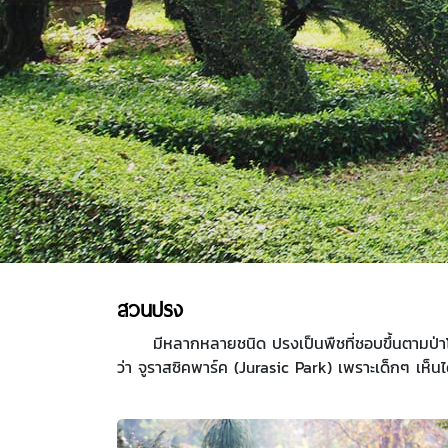
สวนปรง
มีหลากหลายชนิด ปรงเป็นพืชที่ชอบขึ้นตามป่าโปร
ว่า จูราสซิคพาร์ค (Jurasic Park) เพราะเด็กๆ เห็น