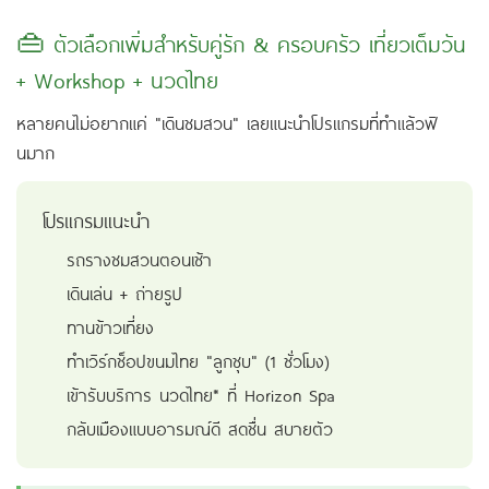
👜 ตัวเลือกเพิ่มสำหรับคู่รัก & ครอบครัว เที่ยวเต็มวัน
+ Workshop + นวดไทย
หลายคนไม่อยากแค่ "เดินชมสวน" เลยแนะนำโปรแกรมที่ทำแล้วฟิ
นมาก
โปรแกรมแนะนำ
รถรางชมสวนตอนเช้า
เดินเล่น + ถ่ายรูป
ทานข้าวเที่ยง
ทำเวิร์กช็อปขนมไทย "ลูกชุบ" (1 ชั่วโมง)
เข้ารับบริการ นวดไทย* ที่ Horizon Spa
กลับเมืองแบบอารมณ์ดี สดชื่น สบายตัว