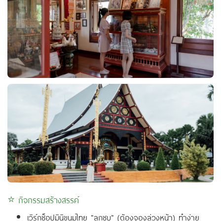
⭐ กิจกรรมสร้างสรรค์
เวิร์กช็อปมินิขนมไทย "ลูกชุบ" (ต้องจองล่วงหน้า) ทำง่าย