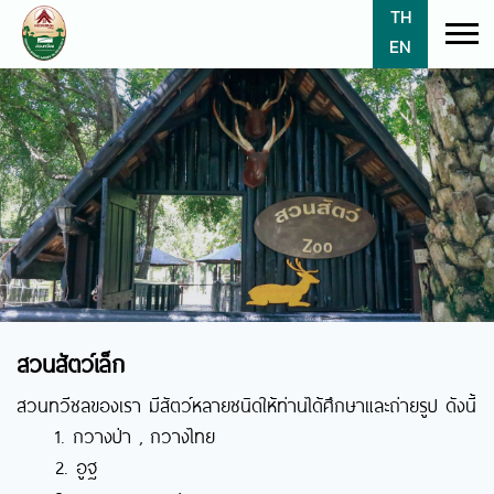
TH
EN
สวนสัตว์เล็ก
สวนทวีชลของเรา มีสัตว์หลายชนิดให้ท่านได้ศึกษาและถ่ายรูป ดังนี้
1. กวางป่า , กวางไทย
2. อูฐ